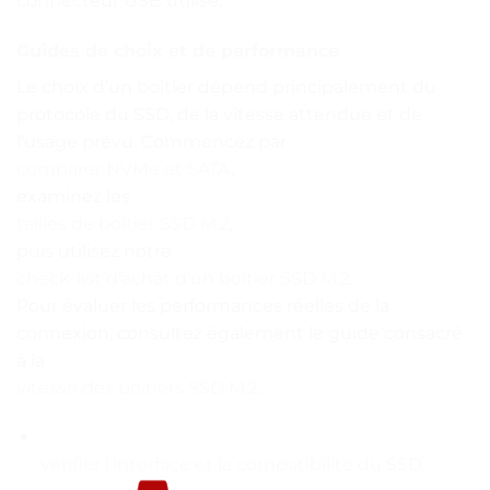
connecteur USB utilisé.
Guides de choix et de performance
Le choix d’un boîtier dépend principalement du
protocole du SSD, de la vitesse attendue et de
l’usage prévu. Commencez par
comparer NVMe et SATA
,
examinez les
tailles de boîtier SSD M.2
,
puis utilisez notre
check-list d’achat d’un boîtier SSD M.2
.
Pour évaluer les performances réelles de la
connexion, consultez également le guide consacré
à la
vitesse des boîtiers SSD M.2
.
Vérifier l’interface et la compatibilité du SSD