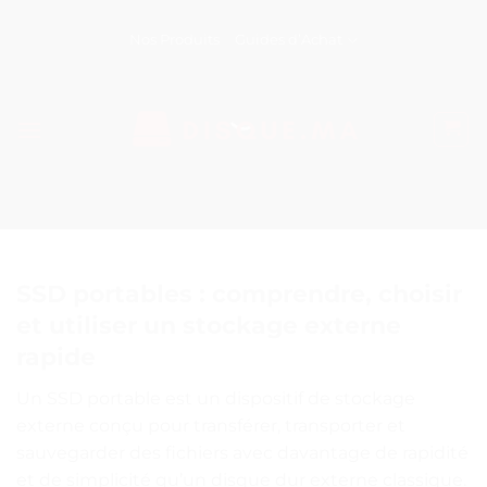
Passer
au
Nos Produits
Guides d’Achat
contenu
SSD portables : comprendre, choisir
et utiliser un stockage externe
rapide
Un SSD portable est un dispositif de stockage
externe conçu pour transférer, transporter et
sauvegarder des fichiers avec davantage de rapidité
et de simplicité qu’un disque dur externe classique.