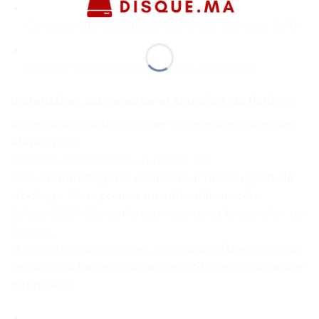
Comprendre les différences entre NVMe et SATA
Estimer la vitesse de transfert disponible
Installation, sauvegarde et transfert de fichiers
Après avoir choisi un boîtier compatible, suivez les
étapes pour
installer un SSD dans un boîtier M.2
sans endommager le connecteur ni le support de
stockage. Vous pouvez ensuite utiliser votre
boîtier SSD M.2 pour la sauvegarde et le transfert de
fichiers
,
la migration de données, la création d’une copie de
sécurité ou l’accès à un ancien SSD depuis un autre
ordinateur.