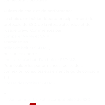
connecteur USB utilisé.
Guides de choix et de performance
Le choix d’un boîtier dépend principalement du
protocole du SSD, de la vitesse attendue et de
l’usage prévu. Commencez par
comparer NVMe et SATA
,
examinez les
tailles de boîtier SSD M.2
,
puis utilisez notre
check-list d’achat d’un boîtier SSD M.2
.
Pour évaluer les performances réelles de la
connexion, consultez également le guide consacré
à la
vitesse des boîtiers SSD M.2
.
Vérifier l’interface et la compatibilité du SSD