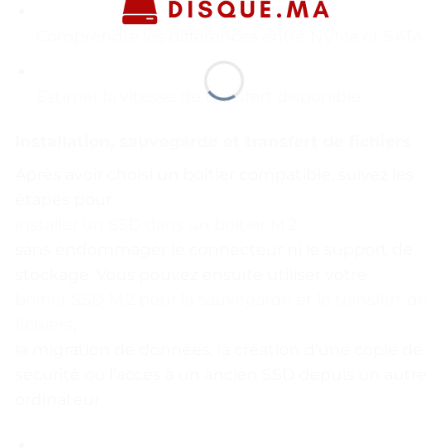
Comprendre les différences entre NVMe et SATA
Estimer la vitesse de transfert disponible
Installation, sauvegarde et transfert de fichiers
Après avoir choisi un boîtier compatible, suivez les
étapes pour
installer un SSD dans un boîtier M.2
sans endommager le connecteur ni le support de
stockage. Vous pouvez ensuite utiliser votre
boîtier SSD M.2 pour la sauvegarde et le transfert de
fichiers
,
la migration de données, la création d’une copie de
sécurité ou l’accès à un ancien SSD depuis un autre
ordinateur.