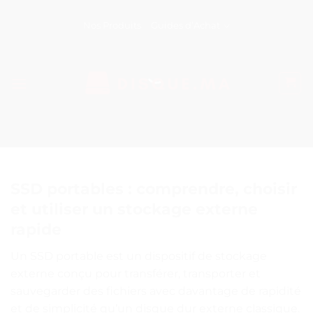
Passer
au
Nos Produits
Guides d’Achat
contenu
SSD portables : comprendre, choisir
et utiliser un stockage externe
rapide
Un SSD portable est un dispositif de stockage
externe conçu pour transférer, transporter et
sauvegarder des fichiers avec davantage de rapidité
et de simplicité qu’un disque dur externe classique.