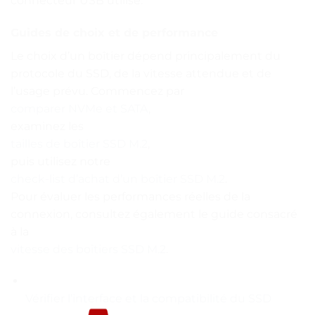
connecteur USB utilisé.
Guides de choix et de performance
Le choix d’un boîtier dépend principalement du
protocole du SSD, de la vitesse attendue et de
l’usage prévu. Commencez par
comparer NVMe et SATA
,
examinez les
tailles de boîtier SSD M.2
,
puis utilisez notre
check-list d’achat d’un boîtier SSD M.2
.
Pour évaluer les performances réelles de la
connexion, consultez également le guide consacré
à la
vitesse des boîtiers SSD M.2
.
Vérifier l’interface et la compatibilité du SSD