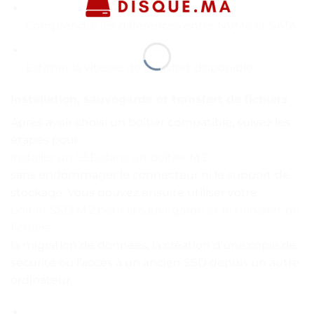
Comprendre les différences entre NVMe et SATA
Estimer la vitesse de transfert disponible
Installation, sauvegarde et transfert de fichiers
Après avoir choisi un boîtier compatible, suivez les
étapes pour
installer un SSD dans un boîtier M.2
sans endommager le connecteur ni le support de
stockage. Vous pouvez ensuite utiliser votre
boîtier SSD M.2 pour la sauvegarde et le transfert de
fichiers
,
la migration de données, la création d’une copie de
sécurité ou l’accès à un ancien SSD depuis un autre
ordinateur.