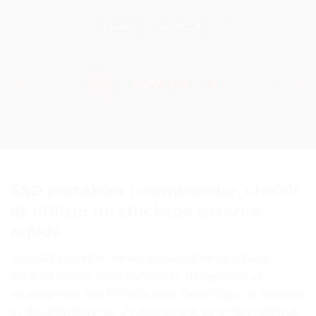
Passer
au
Nos Produits
Guides d’Achat
contenu
SSD portables : comprendre, choisir
et utiliser un stockage externe
rapide
Un SSD portable est un dispositif de stockage
externe conçu pour transférer, transporter et
sauvegarder des fichiers avec davantage de rapidité
et de simplicité qu’un disque dur externe classique.