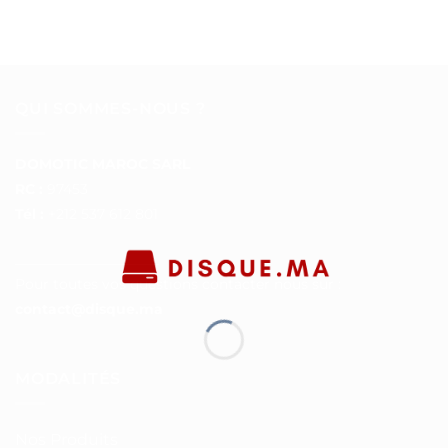
QUI SOMMES-NOUS ?
DOMOTIC MAROC SARL
RC :
97453
Tél :
+212 537 612 801
__________________
Pour toutes vos questions contacter nous sur :
contact@disque.ma
MODALITÉS
Nos Produits