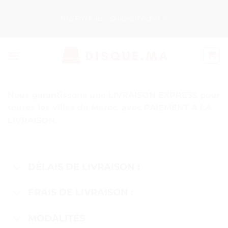
Passer
au
Nos Produits
Guides d’Achat
contenu
Nous garantissons une
LIVRAISON EXPRESS
pour
toutes les villes du Maroc, avec
PAIEMENT A LA
LIVRAISON.
DÉLAIS DE LIVRAISON :
FRAIS DE LIVRAISON :
MODALITÉS
: