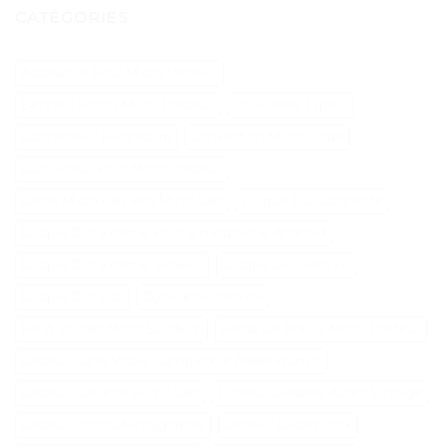
CATÉGORIES
Accessoire Pour Micro Tracteur
Benne 3 Points Micro Tracteur
Chaudière Type C
Connecteur Balancoire
Convection Micro Onde
Cultivateur Pour Micro Tracteur
Câble Micro Usb Vers Micro Usb
Disque Dur Connecté
Disque Dur Externe Pour Smartphone Android
Disque Dur Externe Sans Fil
Disque Dur Sans Fil
Disque Dur Scsi
Dynadock Toshiba
Fer A Souder Micro Soudure
Herse De Prairie Micro Tracteur
Lecteur Carte Vitale Compatible Addendum 7
Lecteur Cassette Audio Usb
Lecteur Cassette Audio Vintage
Lecteur Chronotachygraphe
Lecteur Datamatrix