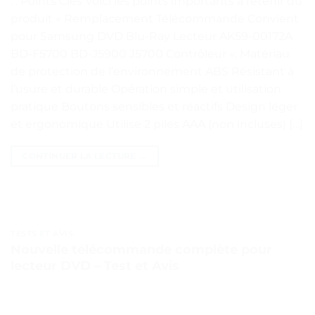
. . Points Clés Voici les points importants à retenir du
produit « Remplacement Télécommande Convient
pour Samsung DVD Blu-Ray Lecteur AK59-00172A
BD-F5700 BD-J5900 J5700 Contrôleur »: Matériau
de protection de l’environnement ABS Résistant à
l’usure et durable Opération simple et utilisation
pratique Boutons sensibles et réactifs Design léger
et ergonomique Utilise 2 piles AAA (non incluses) […]
CONTINUER LA LECTURE
→
TESTS ET AVIS
Nouvelle télécommande complète pour
lecteur DVD – Test et Avis