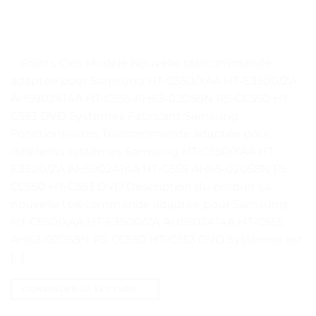
. . Points Clés Modèle Nouvelle télécommande
adaptée pour Samsung HT-C550/XAA HT-E3500/ZA
AH5902414A HT-C555 AH63-02058N PS-CC550 HT-
C553 DVD Systèmes Fabricant Samsung
Fonctionnalités Télécommande adaptée pour
différents systèmes Samsung HT-C550/XAA HT-
E3500/ZA AH5902414A HT-C555 AH63-02058N PS-
CC550 HT-C553 DVD Description du produit La
nouvelle télécommande adaptée pour Samsung
HT-C550/XAA HT-E3500/ZA AH5902414A HT-C555
AH63-02058N PS-CC550 HT-C553 DVD Systèmes est
[…]
CONTINUER LA LECTURE
→