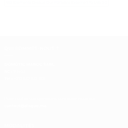
Wd Elements Disque Dur Portable Externe 1 To Usb 3.0
QUI SOMMES-NOUS ?
DOMOTIC MAROC SARL
RC :
97453
Tél :
+212 537 612 801
__________________
Pour toutes vos questions contacter nous sur :
contact@disque.ma
MODALITÉS