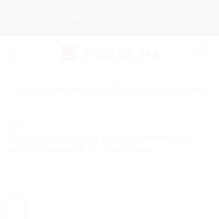
Passer
au
Nos Produits
Guides d’Achat
contenu
TÉLÉCOMMANDE LECTEUR DVD SAMSUNG
TESTS ET AVIS
« Télécommande de remplacement pour
lecteur Samsung » – Test et Avis