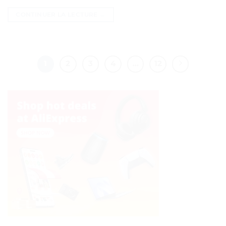
CONTINUER LA LECTURE
→
1
2
3
4
…
12