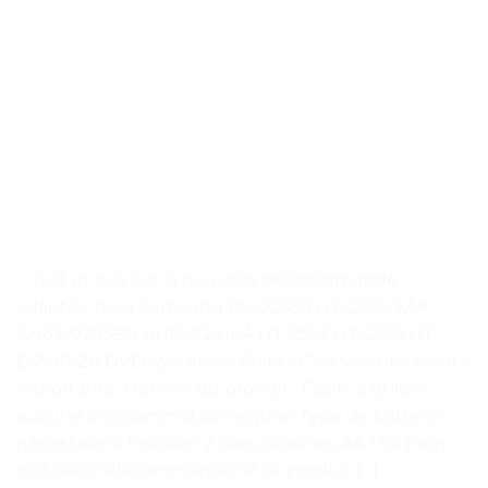
. . Test et avis sur la nouvelle télécommande
adaptée pour Samsung PS-CC550 HT-C550/XAA
AH63-02058N AH5902414A HT-C553 HT-C555 HT-
E3500/ZA DVD Systèmes Points Clés Voici les points
importants à retenir du produit : Facile à utiliser;
aucune programmation requise Type de batterie
nécessaire à installer: 2 piles alcalines AA 1.5V (non
incluses) Télécommande IR Le produit […]