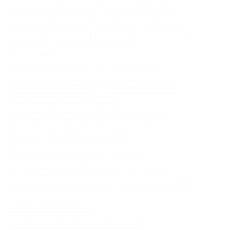
Lecteur De Carte Laguna 2
Lecteur Etiquette Nfc
Lecteur Freestyle Libre 2
Lecteur Vinyle Vertical
Meilleur Lecteur Vinyle
Micro Egg
Micro Jazz Bass
Micro Laser
Micro Onde Poid Lourd
Micro Ondes Ouverture À Gauche
Micro Or
Micro Overhead Batterie
Micro Rayures Voiture
Micro Trépied
Micro Vlogging
Ordinateur Portable Lenovo "V15 Iml" - 15.6" (39
Recuperation Donnée Disque Dur
Remplacement Connecteur De Charge
Silicone Micro Onde
Sono Avec Micro Sans Fil
Telecommande Toshiba Clim
Toshiba Mq01Abd100
Traceur Gps Avec Micro
Télécommande Lecteur Dvd Samsung