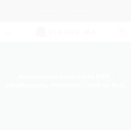
Passer
au
Nos Produits
Guides d’Achat
contenu
Accessoires pour carte PSP :
adaptateurs, manette – Test et Avis