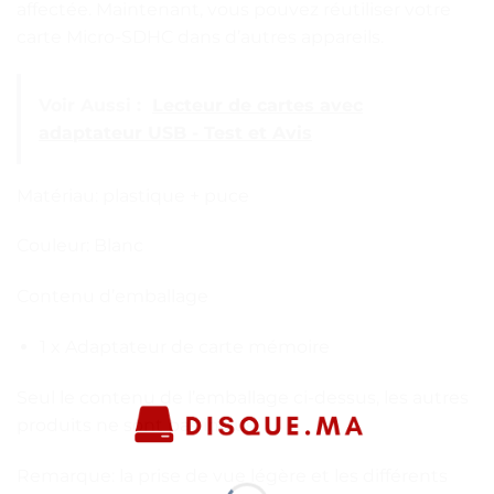
affectée. Maintenant, vous pouvez réutiliser votre
carte Micro-SDHC dans d’autres appareils.
Voir Aussi :
Lecteur de cartes avec
adaptateur USB - Test et Avis
Matériau: plastique + puce
Couleur: Blanc
Contenu d’emballage
1 x Adaptateur de carte mémoire
Seul le contenu de l’emballage ci-dessus, les autres
produits ne sont pas inclus.
Remarque: la prise de vue légère et les différents