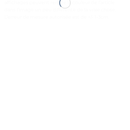
affichages peuvent rendre la couleur de l’article
dans l’image un peu différente de la vraie chose.
L’erreur de mesure autorisée est de +/- 1-3cm.