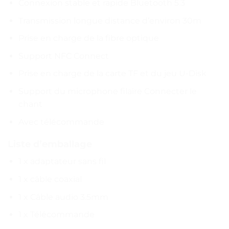
Connexion stable et rapide Bluetooth 5.3
Transmission longue distance d’environ 30m
Prise en charge de la fibre optique
Support NFC Connect
Prise en charge de la carte TF et du jeu U-Disk
Support du microphone filaire Connecter le
chant
Avec télécommande
Liste d’emballage
1 x adaptateur sans fil
1 x câble coaxial
1 x Câble audio 3.5mm
1 x Télécommande