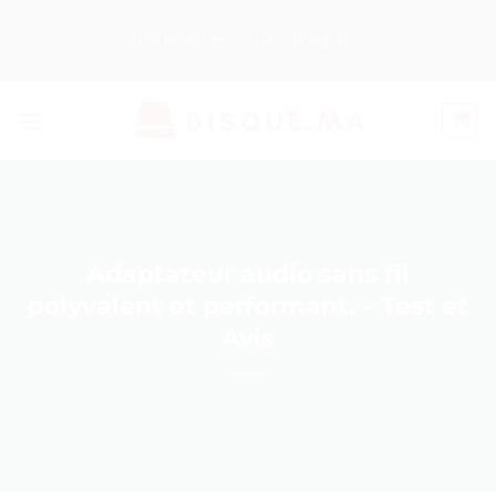
Passer
au
Nos Produits
Guides d’Achat
contenu
Adaptateur audio sans fil
polyvalent et performant. – Test et
Avis