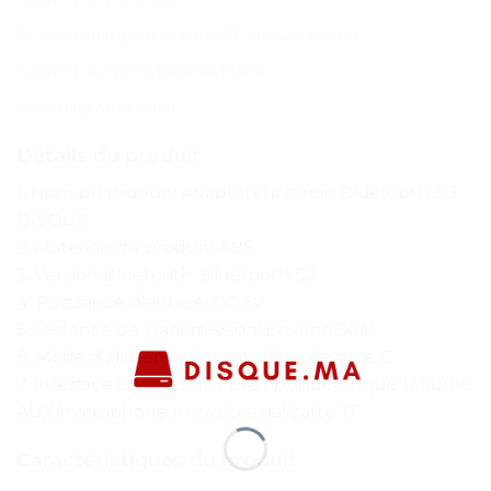
Prise en charge de la carte TF et du disque U
Support du micro karaoké filaire
Avec télécommande
Détails du produit
1. Nom du produit: Adaptateur audio Bluetooth 5.3
DISOUR
2. Matériau du produit: ABS
3. Version Bluetooth: Bluetooth 5.3
4. Puissance d’entrée: DC 5V
5. Distance de Transmission: Environ 30M
6. Mode d’alimentation: Interface de type C
7. Interface du produit: fibre optique/disque U/audio
AUX/microphone micro/coaxial/carte TF
Caractéristiques du produit