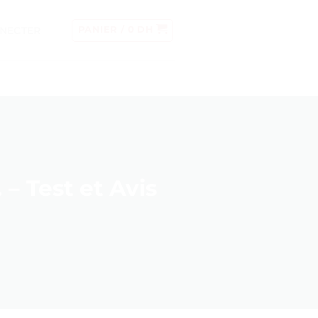
NECTER
PANIER /
0
DH
– Test et Avis