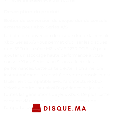
Facile à installer et à transporter
Description du produit
Boîtier de conversion de disque dur de console
externe pour Xbox Series X/S
La boîte de conversion de disque dur de la console
Xbox Series X/S vous permet d’utiliser les disques
durs SSD de la série M2 NVME 2230 PCIE 4.0 pour
ajouter un stockage haute performance à votre
console Xbox Series X ou S sans affecter les
performances. Cette carte d’extension améliore
instantanément la capacité de votre console et est
facilement compatible avec l’architecture Xbox
Velocity, optimisant ainsi l’expérience de jeu sur
toutes les générations de jeux Xbox. De plus, cette
carte est détachable, ce qui vous permet de
l’emporter avec vous.