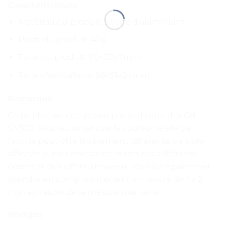
Caractéristiques
Matériau du produit: alliage d’aluminium
Poids du produit: 40g
Taille du produit: 60x30x7mm
Taille d’emballage: 86x51x24mm
Remarque
Ce produit ne comprend pas le disque dur CH
SN530. Veuillez noter que la couleur réelle de
l’article peut être légèrement différente de celle
affichée sur les photos en raison des différents
écrans et des effets lumineux. Veuillez également
prendre en compte un écart de mesure de 1 à 2
mm en raison de la mesure manuelle.
Images