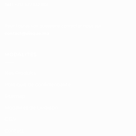
Tél :
+212 537 612 801
__________________
Pour toutes vos questions contacter nous sur :
contact@disque.ma
MODALITÉS
Nos Produits
Politique de confidentialité
Sitemap
Modalités de Livraison
C.G.V
Contact