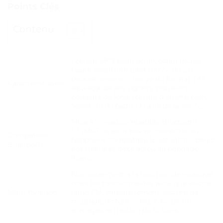
Points Clés
Contenu
Lecteur MP3 plein écran, écran tactile
haute sensibilité ultra-mince de 2.0
pouces, prise en charge du format TXT,
Caractéristiques
sauvegarde des signets, plusieurs
couleurs de fond, lecture d’arrière-plan,
sélection de page, la taille de la police.
Mise à niveau compatible Bluetooth
5.0(MP3 ne peut pas se connecter au
Compatible
téléphone compatible Bluetooth), libérez
Bluetooth
vos mains et dites adieu au bondage
filaire.
Non seulement a la fonction de musique,
mais les fonctionnalités ainsi que eBook,
Multi-fonction
radio FM, enregistrement, lecture de
musique, lecture vidéo, navigation
d’images et gestion de fichiers.