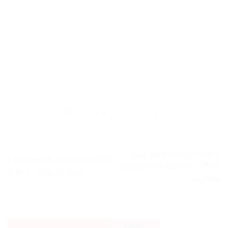
1pcs Adaptateur vidéo
« Disque Dur Externe SSD
double VGA splitter – Test
2 To » – Test et Avis
et Avis