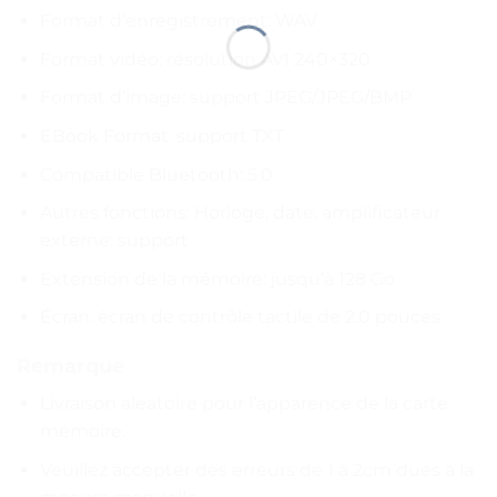
Format d’enregistrement: WAV
Format vidéo: résolution AVI 240×320
Format d’image: support JPEG/JPEG/BMP
EBook Format: support TXT
Compatible Bluetooth: 5.0
Autres fonctions: Horloge, date, amplificateur
externe: support
Extension de la mémoire: jusqu’à 128 Go
Écran: écran de contrôle tactile de 2.0 pouces
Remarque
Livraison aléatoire pour l’apparence de la carte
mémoire.
Veuillez accepter des erreurs de 1 à 2cm dues à la