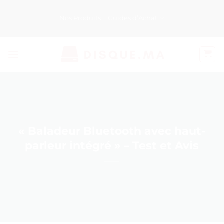
Passer
au
Nos Produits
Guides d’Achat
contenu
« Baladeur Bluetooth avec haut-
parleur intégré » – Test et Avis