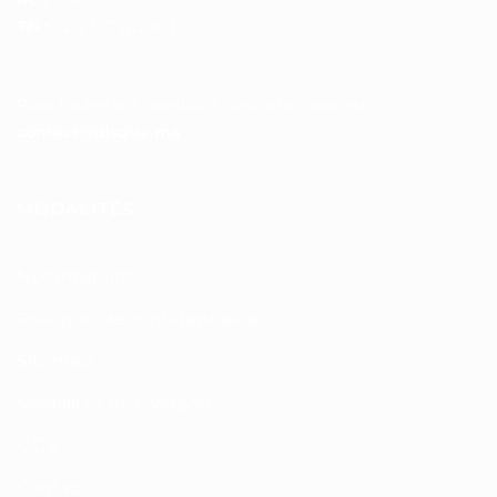
Tél :
+212 537 612 801
__________________
Pour toutes vos questions contacter nous sur :
contact@disque.ma
MODALITÉS
Nos Produits
Politique de confidentialité
Sitemap
Modalités de Livraison
C.G.V
Contact