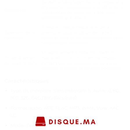
De petite taille, léger, facile à ranger et à
transporter, vous pouvez le mettre dans
Portabilité
votre poche ou votre sac à dos, sans
prendre trop de place.
Prend en charge l’expansion de la
Extension de la
mémoire, jusqu’à 128 Go de carte TF,
mémoire
prend en charge les téléchargements de
téléphones/ordinateurs.
Enregistrement à réduction de bruit
Enregistrement
haute définition, microphone intégré,
de haute qualité
parfait pour les réunions, les cours, la
marche, la course et d’autres occasions.
Caractéristiques
Type de mémoire: sans mémoire (« Autre »), 8G,
16G, 32G, 64G,128G (facultatif)
Format audio: APE, FLAC, MP3, WMA, WAV, AAC-
LC
Mode d’enregistrement: MIC