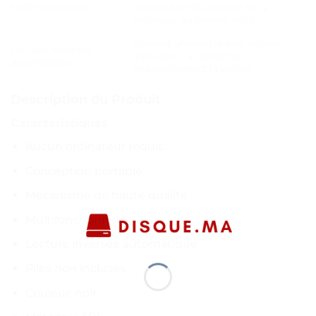
Multifonctionnel
enregistrer et écouter de la
musique au format MP3.
Permet une lecture en boucle
Lecture inversée
sans avoir à retourner
automatique
manuellement la bande.
Description du Produit
Caractéristiques
Aucun ordinateur requis
Conception portable
Mécanisme de haute qualité
Multifonctionnel
Lecture inversée automatique
Piles non incluses
Couleur: noir