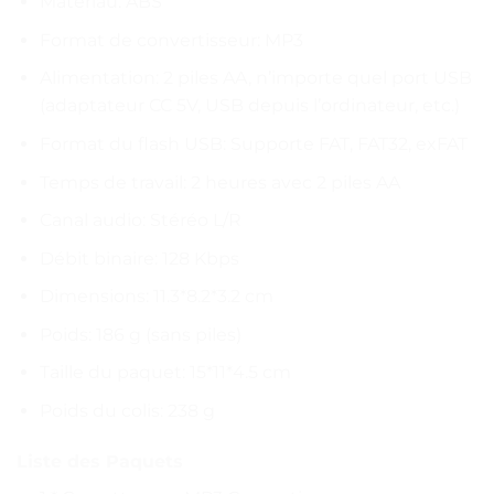
Matériau: ABS
Format de convertisseur: MP3
Alimentation: 2 piles AA, n’importe quel port USB
(adaptateur CC 5V, USB depuis l’ordinateur, etc.)
Format du flash USB: Supporte FAT, FAT32, exFAT
Temps de travail: 2 heures avec 2 piles AA
Canal audio: Stéréo L/R
Débit binaire: 128 Kbps
Dimensions: 11.3*8.2*3.2 cm
Poids: 186 g (sans piles)
Taille du paquet: 15*11*4.5 cm
Poids du colis: 238 g
Liste des Paquets