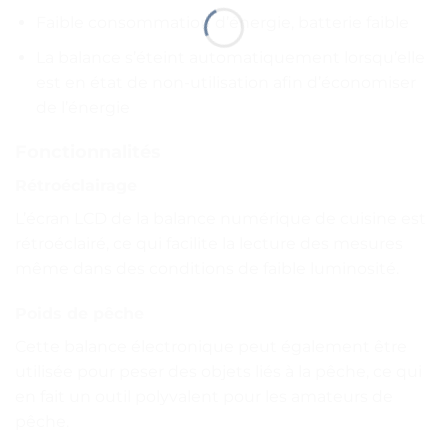
Faible consommation d’énergie, batterie faible
La balance s’éteint automatiquement lorsqu’elle
est en état de non-utilisation afin d’économiser
de l’énergie
Fonctionnalités
Rétroéclairage
L’écran LCD de la balance numérique de cuisine est
rétroéclairé, ce qui facilite la lecture des mesures
même dans des conditions de faible luminosité.
Poids de pêche
Cette balance électronique peut également être
utilisée pour peser des objets liés à la pêche, ce qui
en fait un outil polyvalent pour les amateurs de
pêche.