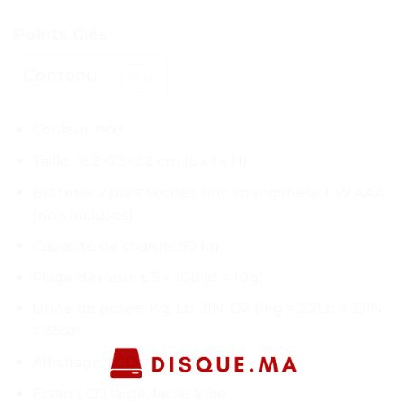
Points Clés
Contenu
Couleur: noir
Taille: 18.2×7.3×2.2 cm (L x l x H)
Batterie: 2 piles sèches zinc-manganèse 1.5V AAA
(non incluses)
Capacité de charge: 50 kg
Plage d’erreur: ± 5 ~ 10d (d = 10g)
Unité de pesée: Kg, Lb, JIN, OZ (1kg = 2.2Lb = 2JIN
= 35oz)
Affichage: LCD
Écran LCD large, facile à lire