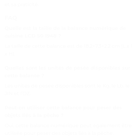
et sa praticité.
FAQ
Quelle est la taille de la balance numérique de
cuisine LCD 50 1948 ?
La taille de cette balance est de 18.2×7.3×2.2 cm (L x l
x H).
Quelles sont les unités de pesée disponibles sur
cette balance ?
Les unités de pesée disponibles sont le Kg, le Lb, le
JIN et l’OZ.
Peut-on utiliser cette balance pour peser des
objets liés à la pêche ?
Oui, cette balance numérique peut également être
utilisée pour peser des objets liés à la pêche.