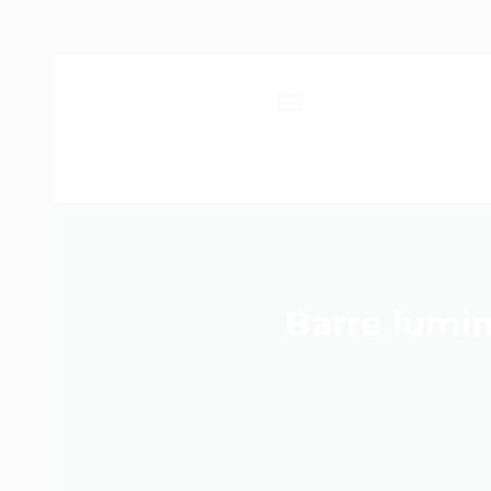
Passer
au
contenu
Barre lumin