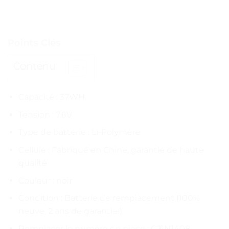
Points Clés
Contenu
Capacité : 37WH
Tension : 7.6V
Type de batterie : Li-Polymère
Cellule : Fabriqué en Chine, garantie de haute
qualité
Couleur : noir
Condition : Batterie de remplacement (100%
neuve, 2 ans de garantie!)
Remplacer le numéro de pièce : C21N1408