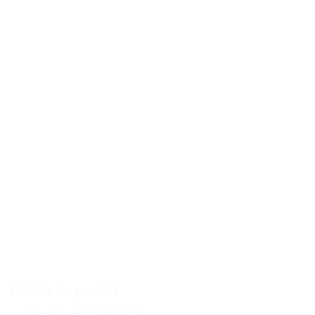
Détails du produit
Modèle n°: C21N1408