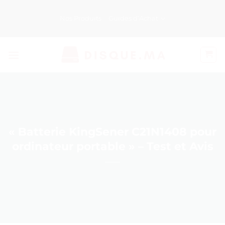
Passer
au
Nos Produits
Guides d’Achat
contenu
« Batterie KingSener C21N1408 pour
ordinateur portable » – Test et Avis