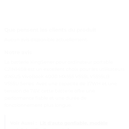
Que pensent les clients du produit
Aucun avis disponible actuellement.
Notre avis
La batterie KingSener pour ordinateur portable
C21N1408 est un excellent choix pour les utilisateurs
d’ASUS VivoBook 4000 MX555 V555L V5555LB
V555U Series. Avec une capacité de 37WH et une
tension de 7.6V, cette batterie offre une
performance fiable et une durée de
fonctionnement plus longue.
Voir Aussi :
Lit d'auto gonflable, modèle