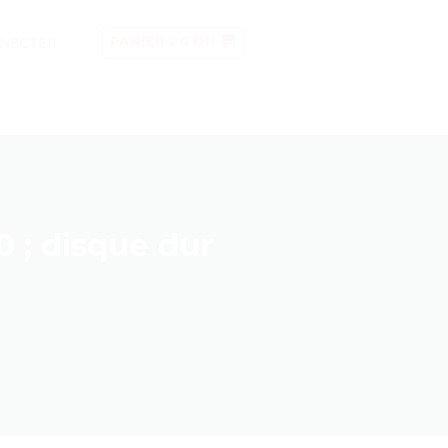
NECTER
PANIER /
0
DH
 ; disque dur