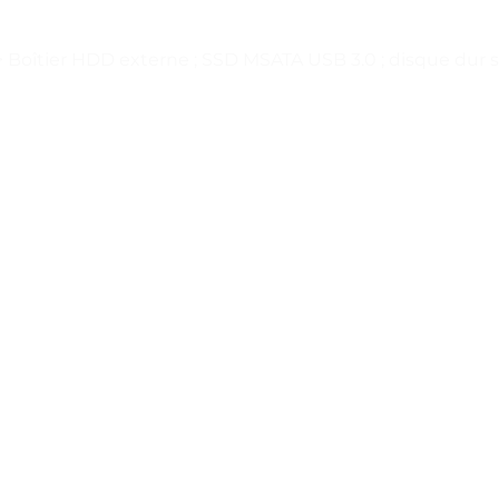
>
Boîtier HDD externe ; SSD MSATA USB 3.0 ; disque dur san