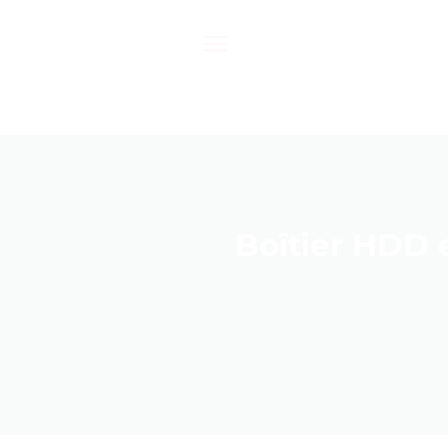
Passer
au
contenu
Boîtier HDD 