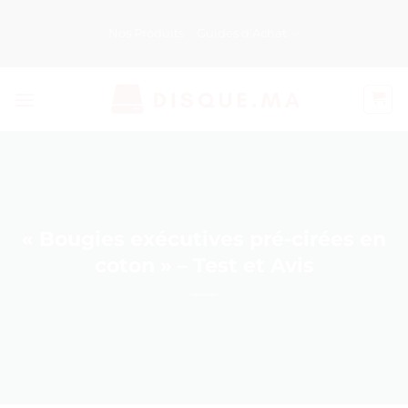
Passer
au
Nos Produits
Guides d’Achat
contenu
« Bougies exécutives pré-cirées en
coton » – Test et Avis