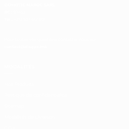
DOMOTIC MAROC SARL
RC :
97453
Tél :
+212 537 612 801
__________________
Pour toutes vos questions contacter nous sur :
contact@disque.ma
MODALITÉS
Nos Produits
Politique de confidentialité
Sitemap
Modalités de Livraison
C.G.V