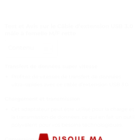
Test et Avis sur le Câble d’extension USB 3.0
mâle à femelle M/F rette
Contenu
Transfert de données super vitesse
Profitez de vitesses de transfert de données
ultra-rapides avec ce câble d’extension USB 3.0.
Chargement et transmission
Cet adaptateur peut être utilisé pour la charge et
la transmission de données, ce qui en fait un outil
polyvalent pour vos besoins technologiques.
Conversion mâle/femelle