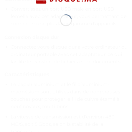
Convertissez un port USB mâle en port USB
femelle avec cet adaptateur, vous permettant de
connecter une plus large gamme d’appareils.
Connexion disque dur
Connectez votre disque dur à votre ordinateur ou
ordinateur portable avec cet adaptateur, ce qui
facilite le transfert de fichiers et de documents.
Caractéristiques
Le papier aluminium et le fil d’aluminium-
magnésium sont utilisés dans de nombreuses
couches pour protéger le fil de cuivre étamé à
neuf noyaux, multi-brins.
La vitesse de transmission est d’environ 480
MB/S, soit 5 Gbps, selon la stabilité de la
transmission.