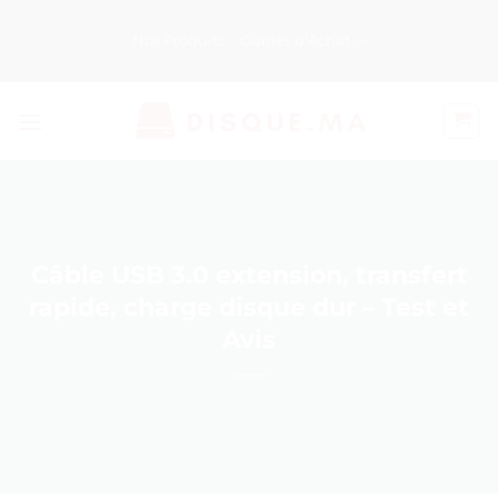
Passer
au
Nos Produits
Guides d’Achat
contenu
Câble USB 3.0 extension, transfert
rapide, charge disque dur – Test et
Avis