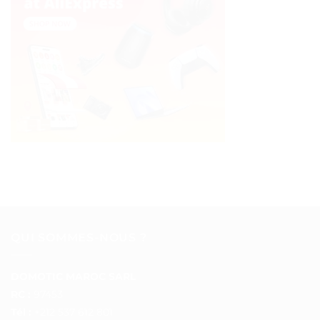
QUI SOMMES-NOUS ?
DOMOTIC MAROC SARL
RC :
97453
Tél :
+212 537 612 801