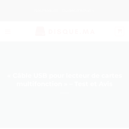
Passer
au
Nos Produits
Guides d’Achat
contenu
« Câble USB pour lecteur de cartes
multifonction » – Test et Avis