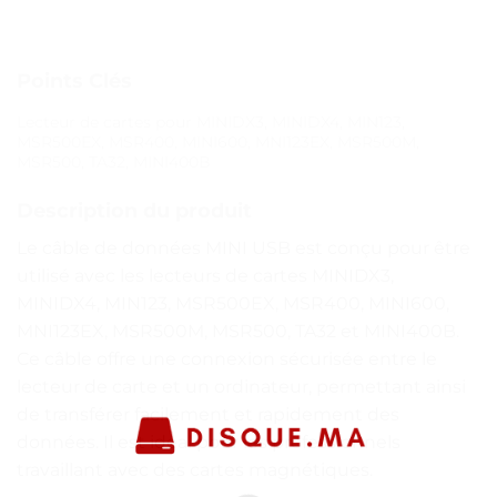
Points Clés
Lecteur de cartes pour MINIDX3, MINIDX4, MIN123,
MSR500EX, MSR400, MINI600, MNI123EX, MSR500M,
MSR500, TA32, MINI400B
Description du produit
Le câble de données MINI USB est conçu pour être
utilisé avec les lecteurs de cartes MINIDX3,
MINIDX4, MIN123, MSR500EX, MSR400, MINI600,
MNI123EX, MSR500M, MSR500, TA32 et MINI400B.
Ce câble offre une connexion sécurisée entre le
lecteur de carte et un ordinateur, permettant ainsi
de transférer facilement et rapidement des
données. Il est idéal pour les professionnels
travaillant avec des cartes magnétiques.