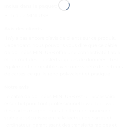
Inclus dans le paquet:
1 câble MINI USB
Avis des clients
Il n’y a pas encore d’avis de clients sur ce produit.
Cependant, nous pouvons vous dire que ce câble
de données MINI USB offre une connectivité fiable
et permet des transferts rapides de données. Il est
également compatible avec une variété de lecteurs
de cartes, ce qui le rend polyvalent et pratique.
Notre avis
Le câble de données MINI USB est un accessoire
essentiel pour tout professionnel travaillant avec
des cartes magnétiques. Il offre une connexion
stable et sécurisée entre le lecteur de cartes et
l’ordinateur, garantissant des transferts rapides et