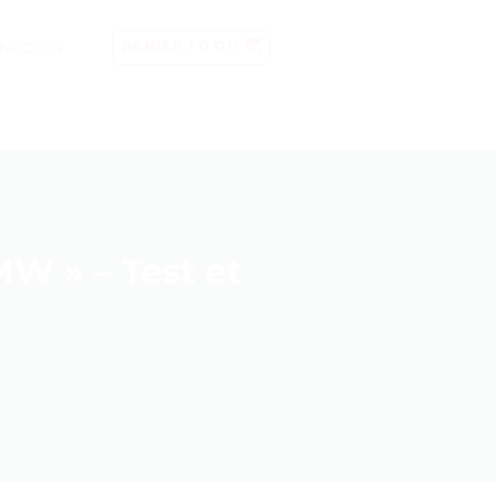
NECTER
PANIER /
0
DH
W » – Test et