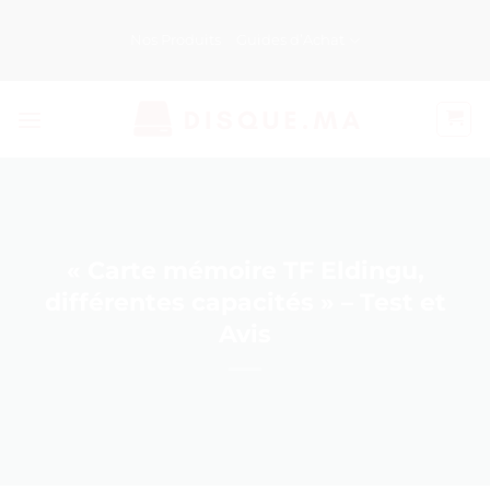
Passer
au
Nos Produits
Guides d’Achat
contenu
« Carte mémoire TF Eldingu,
différentes capacités » – Test et
Avis