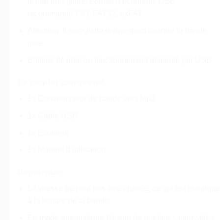
fichier enregistré. Format d’économie USB
recommandé-FAT, FAT32, exFAT.
Attention: Il enregistre uniquement lorsque la bande
joue.
Batterie flexible ou fonctionnement alimenté par USB.
Le paquet comprend:
1x Convertisseur de bande vers Mp3
1x Câble USB
1x Écouteur
1x Manuel d’utilisation
Remarque:
La vitesse ne peut pas être ajustée, ce qui est identique
à la lecture de la bande.
En mode automatique-Besoin de quelques intervalles