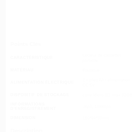
Points Clés
Lecteur de cassettes
CARACTÉRISTIQUE
portable
MATÉRIAU
Plastique
2 x piles AA / alimentation
ALIMENTATION ÉLECTRIQUE
CC 5V
DISPOSITIF DE STOCKAGE
carte Micro SD, max 32G
INFORMATIONS
.mp3, 128Kbps
D’ENREGISTREMENT
DIMENSION
160*94*35mm
Description