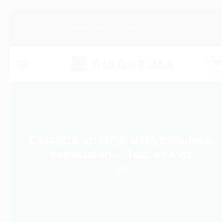
Passer
au
Nos Produits
Guides d’Achat
contenu
Cassette en MP3: USB, baladeur,
conversion. – Test et Avis