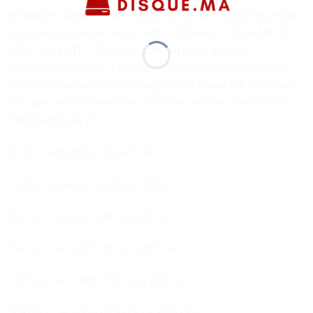
expédiés selon 1 Mo = 1000 Ko et 1G = 1000 Mo, mais
les opérations binaires 1 Mo = 1024 Ko = 1024 Mo, 1T =
1024 Go et 1T = 1024 Go sont utilisés pour le
fonctionnement. Il existe une certaine différence
entre la capacité d’affichage et la capacité standard.
Ce sont les différences calculées entre nous et les
fabricants de PC.
8 Go = environ 6 Go à 7 Go
16 Go = environ 14 Go à 15 Go
32 Go = environ 28 Go à 30 Go
64 Go = environ 58 Go à 60 Go
128 Go = environ 110 Go à 120 Go
256 Go = environ 230 Go à 240 Go