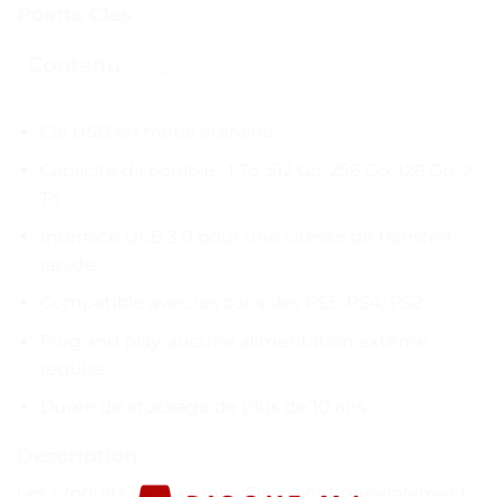
Points Clés
Contenu
Clé USB en métal étanche
Capacité disponible : 1 To, 512 Go, 256 Go, 128 Go, 2
To
Interface USB 3.0 pour une vitesse de transfert
rapide
Compatible avec les consoles PS5, PS4, PS2
Plug and play, aucune alimentation externe
requise
Durée de stockage de plus de 10 ans
Description
Les produits de mémoire Flash sont généralement