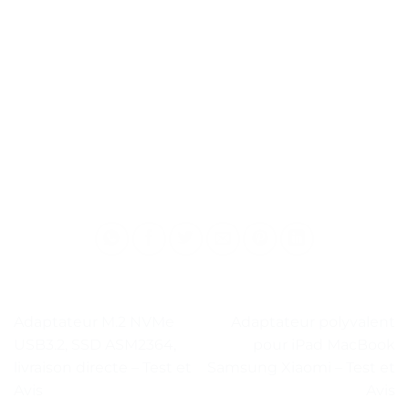
Adaptateur M.2 NVMe
Adaptateur polyvalent
USB3.2, SSD ASM2364,
pour iPad MacBook
livraison directe – Test et
Samsung Xiaomi – Test et
Avis
Avis