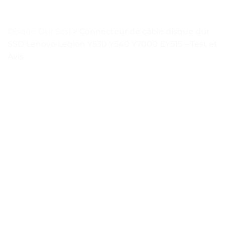
Disque Dur Scsi
>
Connecteur de câble disque dur
SSD Lenovo Legion Y530 Y540 Y7000 EY515 – Test et
Avis