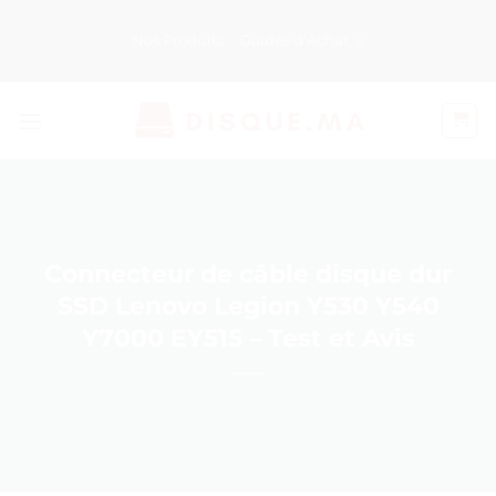
Passer
au
Nos Produits
Guides d’Achat
contenu
Connecteur de câble disque dur
SSD Lenovo Legion Y530 Y540
Y7000 EY515 – Test et Avis