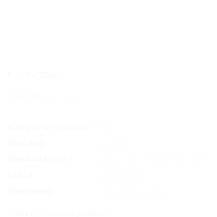
Points Clés
Contenu
MARQUE ET QUALITÉ
100%
COULEUR
Voir photo
COMPATIBILITÉ
Lenovo Y530 Y7000P Y530-15ICH
TAILLE
Taille standard
COMPREND
1 câble de disque dur
Description du produit