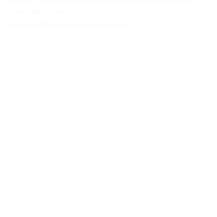
devrez vous procurer les outils nécessaires pour
l’installation, tels
que des tournevis et des pinces.