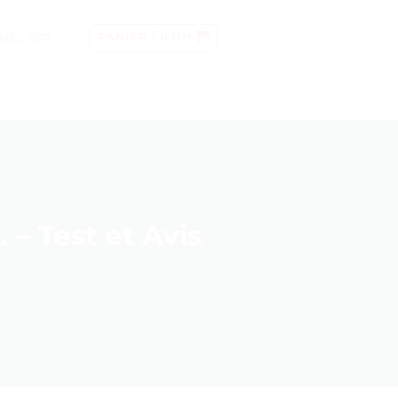
NECTER
PANIER /
0
DH
 – Test et Avis