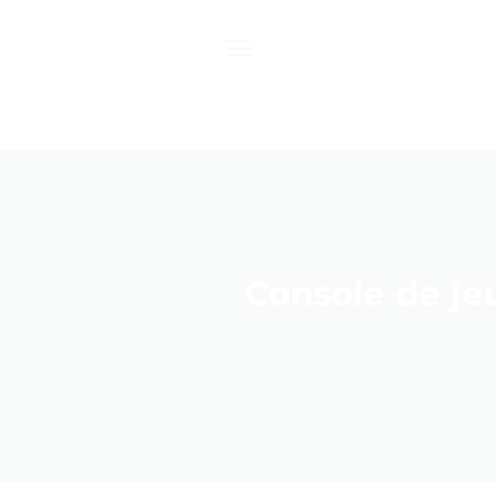
Passer
au
contenu
Console de jeu