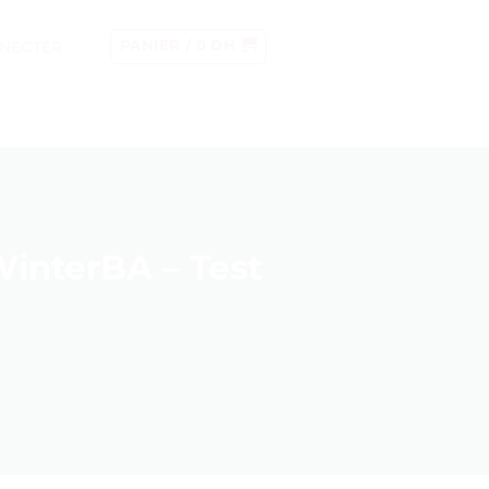
NECTER
PANIER /
0
DH
interBA – Test