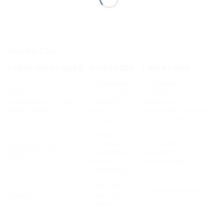
Points Clés
CARACTÉRISTIQUES
AVANTAGES
LIMITATIONS
– Compatible
– Nécessite la
Numéro de pièce:
avec les tapis
confirmation du
remplacement DK10-
roulants BH et
tableau de
A01A DCMD67
autres
commande avant de
marques
passer commande
– Facilité
d’utilisation
– Nécessite une
110V/220V peut être
pour différents
installation
utilisé
besoins
professionnelle
énergétiques
– Assurance
– Durée de garantie
Garantie de 90 jours
qualité du
limitée
produit