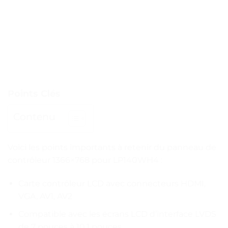
Points Clés
Contenu
Voici les points importants à retenir du panneau de
contrôleur 1366×768 pour LP140WH4 :
Carte contrôleur LCD avec connecteurs HDMI,
VGA, AV1, AV2
Compatible avec les écrans LCD d’interface LVDS
de 7 pouces à 10.1 pouces