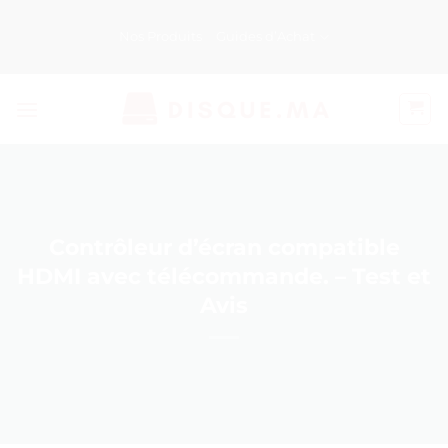
Passer
au
Nos Produits
Guides d’Achat
contenu
Contrôleur d’écran compatible
HDMI avec télécommande. – Test et
Avis