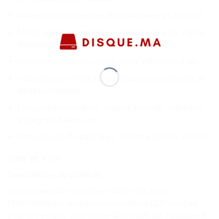
Alimentation d’entrée de 12Vdc avec plus de 2A
Mode veille automatique en l’absence de signal
d’entrée
Consommation en mode veille inférieure à 1W
OSD avec contrôle automatique du contraste et
de la luminosité
Langues disponibles : anglais, français, allemand,
espagnol, italien, etc.
Dimensions du panneau : 91mm x 66mm x 12mm
Test et Avis
Description du produit
Le panneau de contrôleur 1366×768 pour
LP140WH4 est une carte contrôleur LCD conçue
pour les écrans LCD d’interface LVDS de 7 pouces à