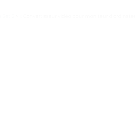
 Set 2
>
« Convertisseur vidéo pour moniteur d’ordinateu