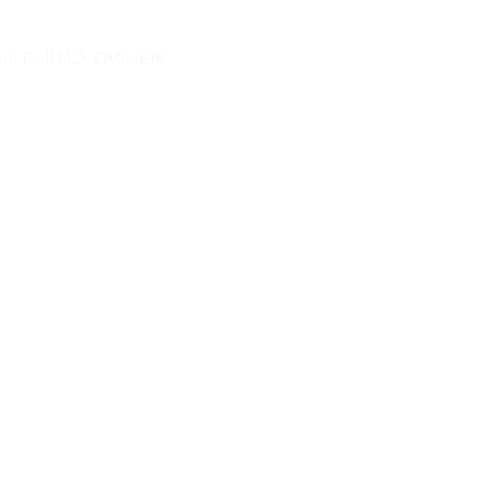
r, Full HD, DVI vers