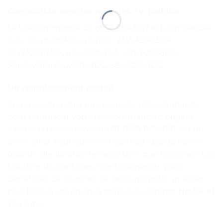
Compatible avec les modèles TV Toshiba
La télécommande CT-8557 RC43157 est compatible
avec les modèles suivants : 24WA2063DA,
32WA2063DA, 43UA2063DA, 49UA2063DG,
50HAK6151, 55UA2063DG, 58UA2063DG.
Un remplacement parfait
Si vous recherchez une nouvelle télécommande
pour remplacer votre télécommande d’origine
cassée, la télécommande CT-8557 RC43157 est un
choix idéal. Fabriquée en matériau ABS de haute
qualité, elle fonctionne aussi bien que l’originale. Les
boutons du contrôleur sont souples et vous
bénéficiez de touches de raccourci pour un accès
plus facile à vos chaînes préférées, comme Netflix et
YouTube.