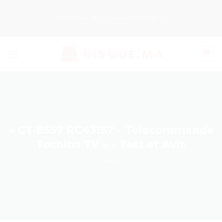
Passer
au
Nos Produits
Guides d’Achat
contenu
« CT-8557 RC43157 – Télécommande
Toshiba TV » – Test et Avis