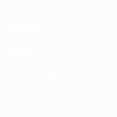
Tél :
+212 537 612 801
__________________
Pour toutes vos questions contacter nous sur :
contact@disque.ma
MODALITÉS
Nos Produits
Politique de confidentialité
Sitemap
Modalités de Livraison
C.G.V
Contact