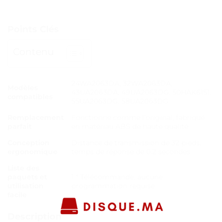
Points Clés
Contenu
24WA2063DA, 32WA2063DA,
Modèles
43UA2063DA, 49UA2063DG, 50HAK6151,
compatibles
55UA2063DG, 58UA2063DG
Remplacement
Fonctionne comme l’original, fabriqué
parfait
en matériau ABS de haute qualité
Conception
Distance de transmission de 32 pieds,
ergonomique
temps de réponse de 0.2 secondes
Liste des
paquets et
1 * Télécommande, aucune
utilisation
programmation requise
facile
Description