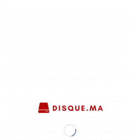
En le connectant à un ordinateur, vous pouvez
accéder au logiciel enregistré à l’intérieur du disque
U fourni. Après avoir exécuté le logiciel et connecté
le lecteur à votre PC correctement, le programme
affichera le numéro de modèle du lecteur. Le côté
gauche prend en charge les cartes IC de la
fréquence 13.56MHz, tandis que le côté droit prend
en charge les cartes d’identité de la fréquence
125KHz. L’emballage comprend 5 cartes blanches
pour la copie de cartes 125KHz et 5 porte-clés bleus
pour la copie de cartes 13.56MHz.
Pour utiliser le copieur, placez simplement votre
carte sur le lecteur de carte. Pour les cartes de
fréquence 13.56MHz, cliquez sur « démarrer le
décodage », et pour les cartes de fréquence 125KHz,
cliquez sur le bouton « Lire ». Le logiciel analysera et
affichera le numéro de la carte, il peut parfois être