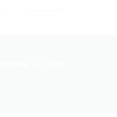
NECTER
PANIER /
0
DH
times. » – Test