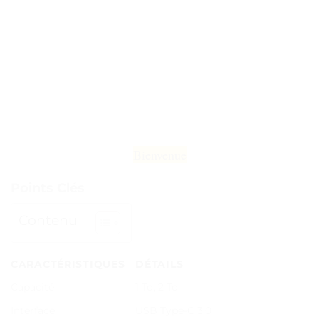
Bienvenue
Points Clés
Contenu
CARACTÉRISTIQUES
DÉTAILS
Capacité
1 To, 2 To
Interface
USB Type-C 3.0