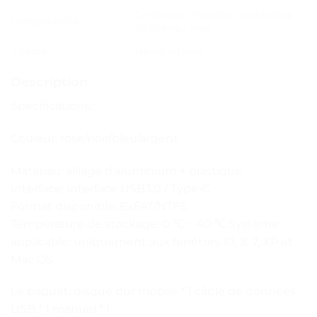
Ordinateur Portable, Ordinateur
Compatibilité
de Bureau, Mac
Vitesse
Haute Vitesse
Description
Spécifications:
Couleur: rose/noir/bleu/argent
Matériau: alliage d’aluminium + plastique
Interface: Interface USB3.0 / Type-C
Format disponible: ExFAT/NTFS
Température de stockage: 0 ℃ ~ 40 ℃ Système
applicable: uniquement aux fenêtres 10, 8, 7, XP et
Mac OS
Le paquet: disque dur mobile * 1 câble de données
USB * 1 manuel * 1