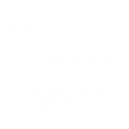
Points Clés
Contenu
Voici les points importants à retenir sur le Disque
Dur Externe SSD Portable USB 3.1 Type-C, Stockage
pour Xiaomi, Téléphone Portable, 2 To, 4 To, 8 To :
Type : 500GB/2TB/4TB/8TB/10TB/16TB/30TB
Couleur : rouge/noir/bleu/argent
Matériau : alliage d’aluminium + plastique
Interface : Interface USB3.1 / Type-C