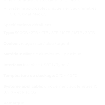
Température de stockage : 0 ℃ ~ 40 ℃
Système applicable : uniquement aux fenêtres
10, 8, 7, XP et Mac OS
Spécifications détaillées
Type:
500GB / 2TB / 4TB / 8TB / 10TB / 16TB / 30TB
Couleur:
rouge / noir / bleu / argent
Matériau:
alliage d’aluminium + plastique
Interface:
Interface USB3.1 / Type-C
Température de stockage:
0 ℃ ~ 40 ℃
Système applicable:
uniquement aux fenêtres 10,
8, 7, XP et Mac OS
Remarque