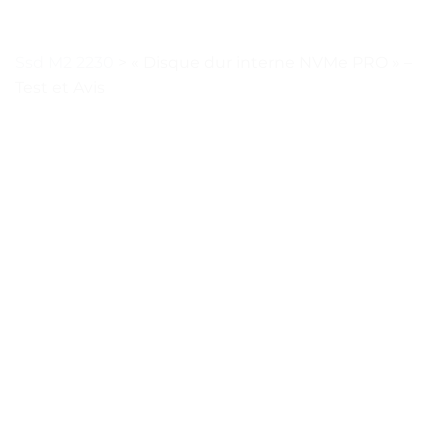
Ssd M2 2230
>
« Disque dur interne NVMe PRO » –
Test et Avis