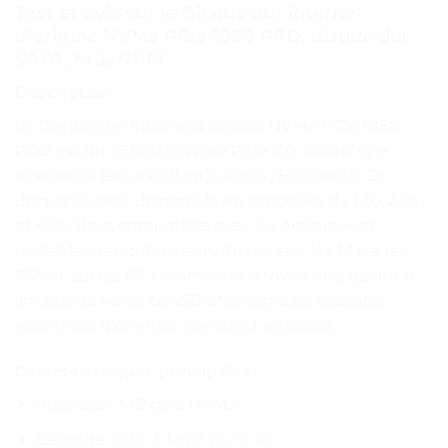
Test et avis sur le Disque dur interne
d’origine NVMe PCIe 1080 PRO, disque dur
SATA, M.2, NGFF
Description
Le Disque dur interne d’origine NVMe PCIe 1080
PRO est un SSD M.2 NVMe PCIe 4.0 offrant une
vitesse de lecture allant jusqu’à 13000 Mo/s. Ce
disque dur est disponible en capacités de 1 To, 2 To
et 4 To. Il est compatible avec les ordinateurs
portables, les ordinateurs de bureau, les Macs, les
PS5 et autres PC commerciaux. Avec une garantie
limitée de 5 ans, ce SSD offre rapidité, stabilité,
économie d’énergie, silence et légèreté.
Caractéristiques principales
Interface : M.2 pcie NVMe
Capacité SSD : 1 To / 2 To / 4 To