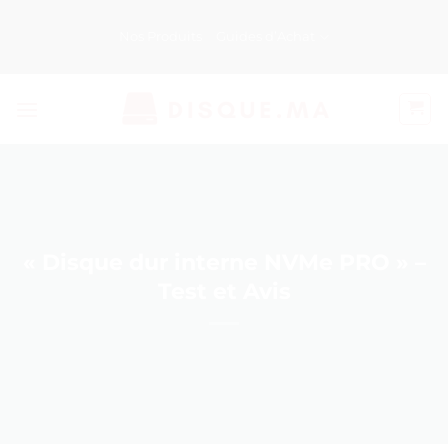
Passer
au
Nos Produits
Guides d’Achat
contenu
« Disque dur interne NVMe PRO » –
Test et Avis