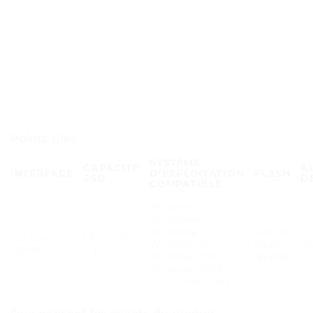
Points Clés
SYSTÈME
CAPACITÉ
A
INTERFACE
D’EXPLOITATION
FLASH
SSD
D
COMPATIBLE
Windows10,
Windows8.1,
Windows 7,
QLC de
M.2 pcie
1 To / 2 To /
Windows XP,
haute
Ou
NVMe
4 To
Windows 2003,
qualité
Windows 2008,
DOS, Linux, Unix