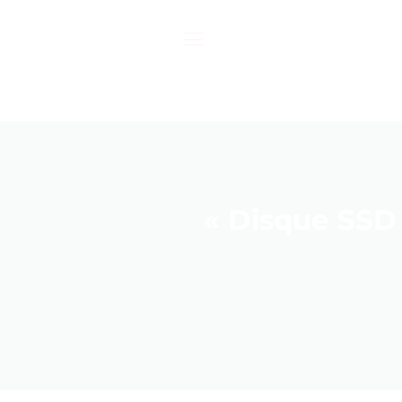
Passer
au
contenu
« Disque SSD