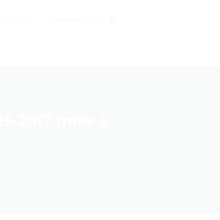
NECTER
PANIER /
0
DH
5-2017 mise à
s