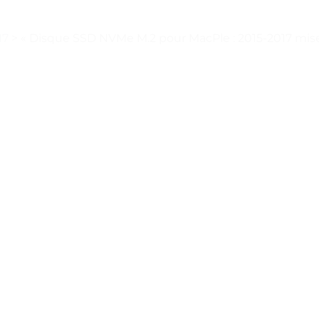
17
>
« Disque SSD NVMe M.2 pour MacPle : 2015-2017 mise 