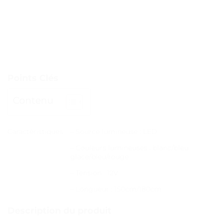
Points Clés
Contenu
Caractéristiques
– Source lumineuse : LED
– Couleurs lumineuses : blanc/bleu
glace/bleu/rouge
– Tension : 12V
– Longueur : 150cm/180cm
Description du produit