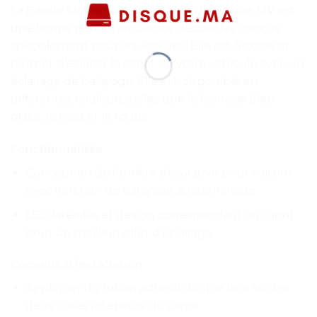
La Bande lumineuse pour capot de voiture 12V est
une lampe néon d’ambiance décorative conçue
spécialement pour les voitures. Elle est flexible et
permet d’éclairer le capot de votre véhicule avec un
éclairage de balayage. Elle est disponible en
différentes couleurs, telles que le blanc, le bleu
glace, le bleu et le rouge.
Fonctionnalités
Conception de lumière décorative pour voiture
avec fonction de balayage au démarrage
LED latérales et design correspondant au capot
pour un meilleur effet d’éclairage
Conseils d’installation
Appliquer du ruban adhésif double face sur les
deux côtés intérieurs du capot