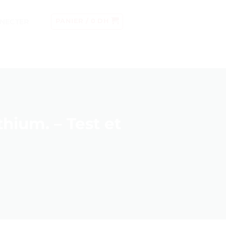
NECTER
PANIER /
0
DH
thium. – Test et