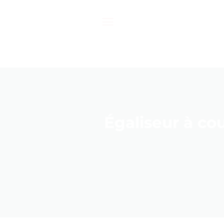
Passer
au
contenu
Égaliseur à cou