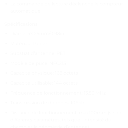
La commande de lecture déclenche le compteur
automatique
Spécifications
Diamètre: 25mm/0.98in
Matériau: Papier
Substrat d’antenne: PET
Modèle de puce: NFC213
Capacité physique: 168 octets
Capacité utilisable: 144 octets
Fréquence de fonctionnement: 13.56 MHz
Transmission de données: 106kb
Distance de fonctionnement: max100mm (selon
différents paramètres, tels que l’intensité du
champ et la géométrie d’antenne)