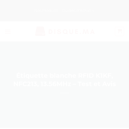
Passer
au
Nos Produits
Guides d’Achat
contenu
Étiquette blanche RFID K1KF,
NFC213, 13.56MHz – Test et Avis