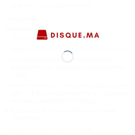
Quantité : 5 autocollants/1 paquet
Description
Caractéristiques
Tout neuf et de haute qualité
Supporte les téléphones portables avec fonction
Prise en charge de la RFID 13.56mhz et du
lecteur/graveur IC, par exemple: lecteur/graveur
Acr122u
Numéro de série à 7 octets (niveau 2 en cascade
ISO14443-3), fournissant une mémoire utilisateur
de grande capacité (213 144 octets)
Commande de lecture rapide; véritable anti-
interférence
Signature originale basée sur ECC