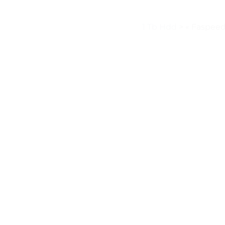
1 Tb Hdd
>
« Faspeed 