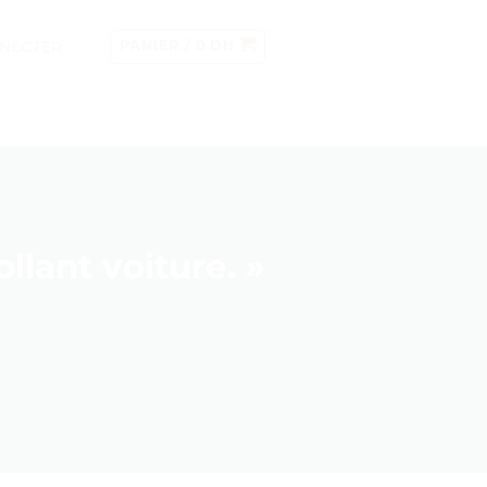
NECTER
PANIER /
0
DH
llant voiture. »