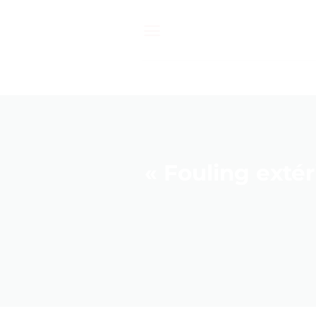
Passer
au
contenu
« Fouling extér