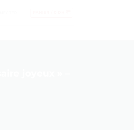
NECTER
PANIER /
0
DH
aire joyeux » –