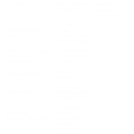
en temps réel
temps réel de
Reader kit
la glycémie
Diabetes
Glucometer
Peut être
Portable et facile à
utilisé
utiliser
n’importe où et
à tout moment
Domestique et adapté
Confortable à
à une utilisation
porter pendant
quotidienne
14 jours
Design
Frivole et élégant
attrayant
Donne des
Précis et fiable
résultats précis
de la glycémie
Ne nécessite
Indolore et
pas de
minimalement invasif
prélèvement
sanguin
Intégration