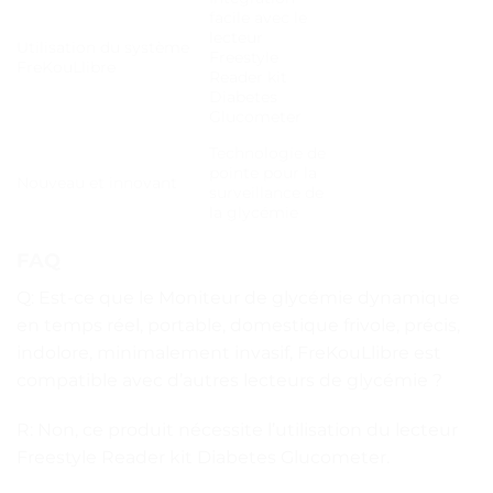
facile avec le
lecteur
Utilisation du système
Freestyle
FreKouLlibre
Reader kit
Diabetes
Glucometer
Technologie de
pointe pour la
Nouveau et innovant
surveillance de
la glycémie
FAQ
Q: Est-ce que le Moniteur de glycémie dynamique
en temps réel, portable, domestique frivole, précis,
indolore, minimalement invasif, FreKouLlibre est
compatible avec d’autres lecteurs de glycémie ?
R: Non, ce produit nécessite l’utilisation du lecteur
Freestyle Reader kit Diabetes Glucometer.