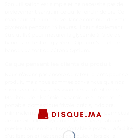
Son utilisation est simple et ne nécessite pas de
prélèvement sanguin, ce qui le rend indolore. Ce
moniteur offre une surveillance continue de votre
glycémie pendant 24 heures. Il peut également
être utilisé pour mesurer la glycémie à l’aide de
bandes de test de glycémie Optium Neo et de
bandes de test de cétone Optium.
Ce que pensent les clients du produit
Nous n’avons pas encore de retour clients pour ce
produit, mais nous sommes convaincus que nos
clients seront ravis des avantages qu’il offre. Le
Moniteur de glycémie dynamique en temps réel,
portable, domestique frivole, précis, indolore,
minimalement invasif, FreKouLlibre leur permettra
de surveiller leur glycémie de manière pratique et
précise, tout en étant confortable à porter. La facilité
d’utilisation et l’absence de douleur lors de la