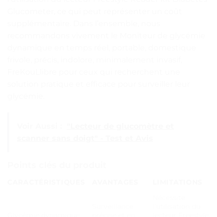
Glucometer, ce qui peut représenter un coût
supplémentaire. Dans l’ensemble, nous
recommandons vivement le Moniteur de glycémie
dynamique en temps réel, portable, domestique
frivole, précis, indolore, minimalement invasif,
FreKouLlibre pour ceux qui recherchent une
solution pratique et efficace pour surveiller leur
glycémie.
Voir Aussi :
"Lecteur de glucomètre et
scanner sans doigt" - Test et Avis
Points clés du produit
CARACTÉRISTIQUES
AVANTAGES
LIMITATIONS
Nécessite
Surveillance
l’utilisation du
Glycémie dynamique
précise et en
lecteur Freestyle