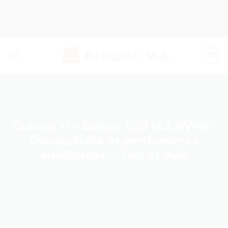
Passer
au
Nos Produits
Guides d’Achat
contenu
Guitare YI – Boîtier SSD M.2 NVMe :
Connectivité et performance
améliorées. – Test et Avis