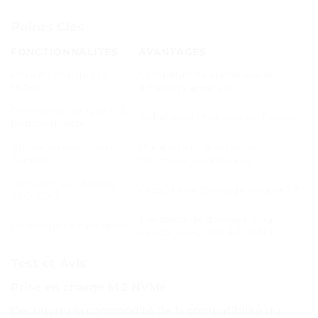
Points Clés
FONCTIONNALITÉS
AVANTAGES
Prise en charge M.2
Compatibilité étendue avec
NVMe
différents appareils
Conception de type C à
Installation et utilisation faciles
fixation directe
Boîtier en aluminium
Durabilité et dissipation
durable
thermique supérieures
Convient aux disques
Capacité de stockage jusqu’à 2 To
SSD 2230
Transferts de données ultra-
Connectivité haut débit
rapides avec USB 3.2 GEN 2
Test et Avis
Prise en charge M.2 NVMe
Découvrez la commodité de la compatibilité du