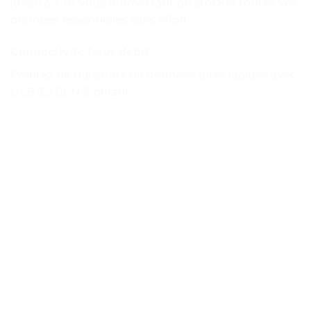
jusqu’à 2 To, vous permettant de stocker toutes vos
données essentielles sans effort.
Connectivité haut débit
Profitez de transferts de données ultra-rapides avec
USB 3.2 GEN 2, offrant