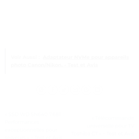
Voir Aussi :
Adaptateur NVMe pour appareils
photo Canon/Nikon. - Test et Avis
« SSD WD SN640 7.68T :
« Télécommande
Performances
universelle pour TV
exceptionnelles pour
Toshiba CT » – Test et Avis
serveurs » – Test et Avis