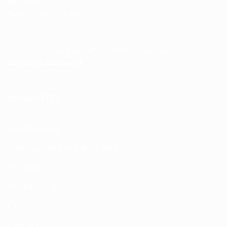
RC :
97453
Tél :
+212 537 612 801
__________________
Pour toutes vos questions contacter nous sur :
contact@disque.ma
MODALITÉS
Nos Produits
Politique de confidentialité
Sitemap
Modalités de Livraison
C.G.V
Contact