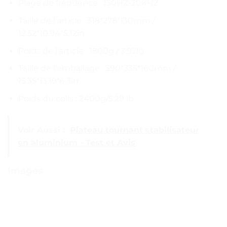
Plage de fréquence : 150HZ-20KHZ
Taille de l’article : 318*278*130mm /
12.52*10.94*5.12in
Poids de l’article : 1800g / 3.97lb
Taille de l’emballage : 390*335*160mm /
15.35*13.19*6.3in
Poids du colis : 2400g/5,29 lb
Voir Aussi :
Plateau tournant stabilisateur
en aluminium - Test et Avis
Images