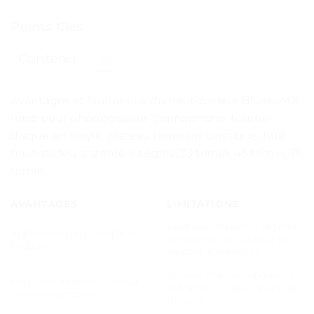
Points Clés
Contenu
Avantages et limitations du haut-parleur Bluetooth
rétro pour phonographe, gramophone, tourne-
disque en vinyle, plateau tournant classique, huit
haut-parleurs stéréo intégrés, 33 tr/min, 45 tr/min, 78
tr/min :
AVANTAGES
LIMITATIONS
Peut présenter des légères
Apparence mini, simple et
différences de couleur par
exquise
rapport aux photos
Mesure manuelle pouvant
Fonction BT sans fil. Aucun
entraîner un léger écart de
cordon nécessaire
mesure