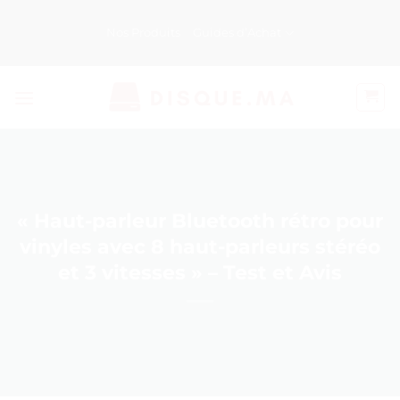
Passer
au
Nos Produits
Guides d’Achat
contenu
« Haut-parleur Bluetooth rétro pour
vinyles avec 8 haut-parleurs stéréo
et 3 vitesses » – Test et Avis