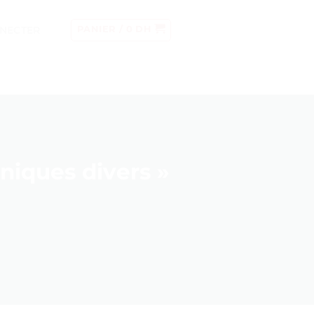
NECTER
PANIER /
0
DH
niques divers »