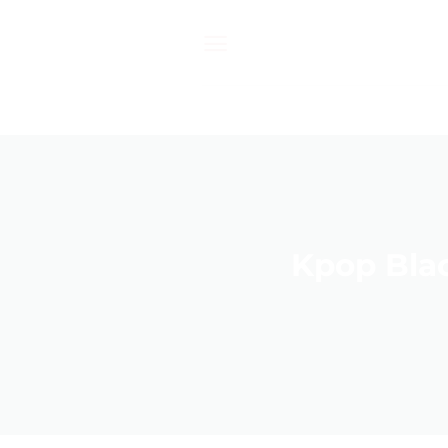
Passer
au
contenu
Kpop Blac