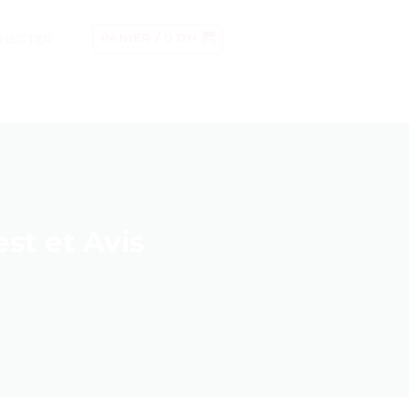
NECTER
PANIER /
0
DH
st et Avis