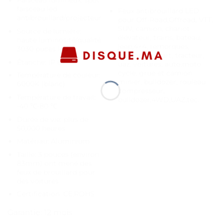
Faisceau lumineux: spot
faisceau led
Feux antibrouillard LED
antibrouillard/projecteur
pour Off-Road,Offroad, VTT,
SUV, camion, chariot
Source de lumière:
élévateur, trains, bateau,
haute luminosité/qualité
jeep,4×4, remorques,
3030 puces led
traktors,go kart, tracteur,
Étanche: IP 67
uaz, voitures, auto.moto
cycle, grue et camion
Température de couleur:
minier, bulldozer, rouleau
6000K (blanc)
compresseur,
Température de travail:
bulldozer,4WD,UAZ,tec.
-40 ℃-80 ℃
Durée de vie: plus de
50,000 heures
Matériau: Aluminium
Taille: 3 pouces (environ
83mm) ont mené des
feux de brouillard pour
des voitures
Certification: CE,ROHS
Garantie: 12 mois