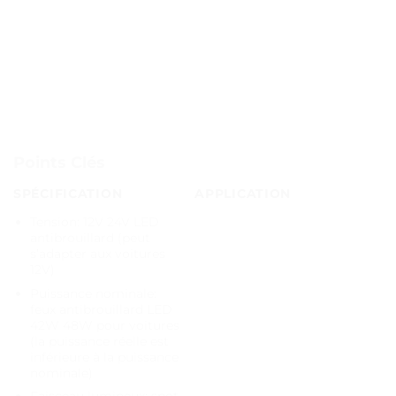
Points Clés
SPÉCIFICATION
APPLICATION
Tension: 12V 24V LED
antibrouillard (peut
s’adapter aux voitures
12V)
Puissance nominale:
feux antibrouillard LED
42W 48W pour voitures
(la puissance réelle est
inférieure à la puissance
nominale)