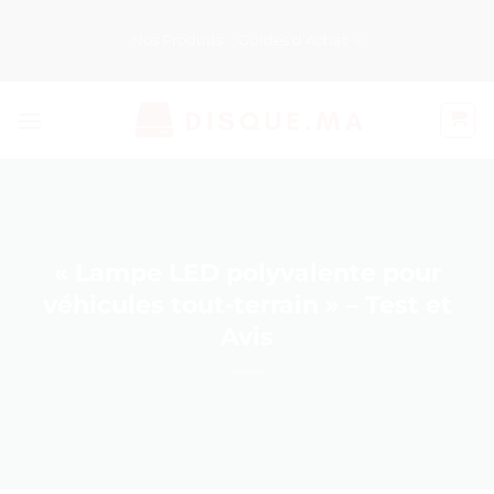
Passer
au
Nos Produits
Guides d’Achat
contenu
« Lampe LED polyvalente pour
véhicules tout-terrain » – Test et
Avis