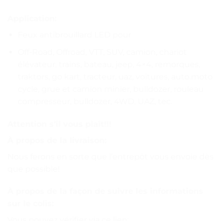
Application:
Feux antibrouillard LED pour
Off-Road, Offroad, VTT, SUV, camion, chariot
élévateur, trains, bateau, jeep, 4×4, remorques,
traktors, go kart, tracteur, uaz, voitures, auto.moto
cycle, grue et camion minier, bulldozer, rouleau
compresseur, bulldozer, 4WD, UAZ, tec.
Attention s’il vous plaît!!!
À propos de la livraison:
Nous ferons en sorte que l’entrepôt vous envoie dès
que possible!
À propos de la façon de suivre les informations
sur le colis:
Vous pouvez vérifier via ce lien: