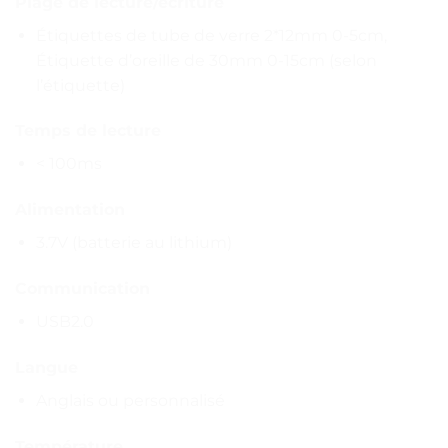
Plage de lecture/écriture
Étiquettes de tube de verre 2*12mm 0-5cm,
Étiquette d’oreille de 30mm 0-15cm (selon
l’étiquette)
Temps de lecture
< 100ms
Alimentation
3.7V (batterie au lithium)
Communication
USB2.0
Langue
Anglais ou personnalisé
Température