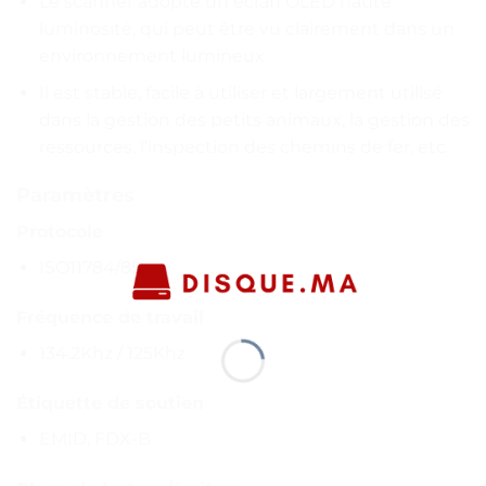
Le scanner adopte un écran OLED haute
luminosité, qui peut être vu clairement dans un
environnement lumineux.
Il est stable, facile à utiliser et largement utilisé
dans la gestion des petits animaux, la gestion des
ressources, l’inspection des chemins de fer, etc.
Paramètres
Protocole
ISO11784/85
Fréquence de travail
134.2Khz / 125Khz
Étiquette de soutien
EMID, FDX-B