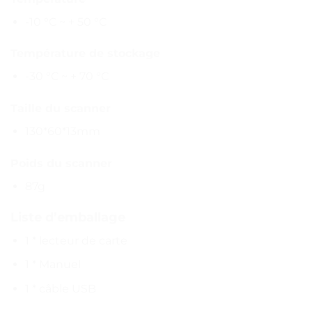
-10 °C ~ + 50 °C
Température de stockage
-30 °C ~ + 70 °C
Taille du scanner
130*60*13mm
Poids du scanner
87g
Liste d’emballage
1 * lecteur de carte
1 * Manuel
1 * câble USB