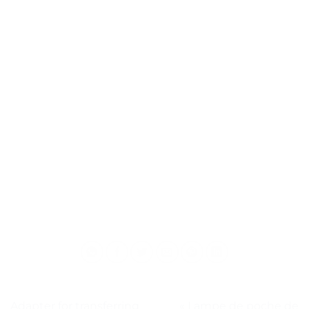
Adapter for transferring
« Lampe de poche de