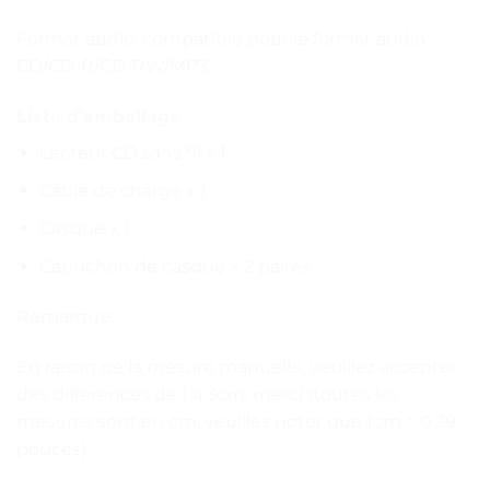
Format audio: compatible pour le format audio
CD/CD-R/CD-RW/MP3
Liste d’emballage
Lecteur CD sans fil x 1
Câble de charge x 1
Casque x 1
Capuchon de casque x 2 paires
Remarque:
En raison de la mesure manuelle, veuillez accepter
des différences de 1 à 3cm, merci (toutes les
mesures sont en cm, veuillez noter que 1cm = 0.39
pouces).