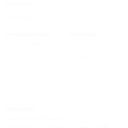
Points Clés
Contenu
CARACTÉRISTIQUES
AVANTAGES
Lecteur CD portable
Connectivité sans fil
Bluetooth 5.1
améliorée
Haut-parleur stéréo
Son de qualité supérieure
Affichage clair des
Écran LED 3.5mm
informations
Lecteur de musique CD avec
Écoute en privé
casque
Maison, voyage, voiture
Utilisation polyvalente
Description
Nom: Lecteur CD portable