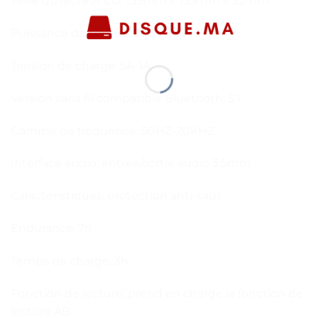
Taille du lecteur CD: 135mm x 135mm x 22mm
Puissance de sortie: 20MW-32W
Tension de charge: 5A-1A
Version sans fil compatible Bluetooth: 5.1
Gamme de fréquence: 50HZ-20KHZ
Interface audio: entrée/sortie audio 3.5mm
Caractéristiques: protection anti-saut
Endurance: 7h
Temps de charge: 3h
Fonction de lecture: prend en charge la fonction de
lecture AB