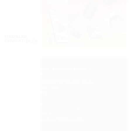
MODÈLES
COMPATIBLES
QUI SOMMES-NOUS ?
DOMOTIC MAROC SARL
RC :
97453
Tél :
+212 537 612 801
__________________
Pour toutes vos questions contacter
nous sur :
contact@disque.ma