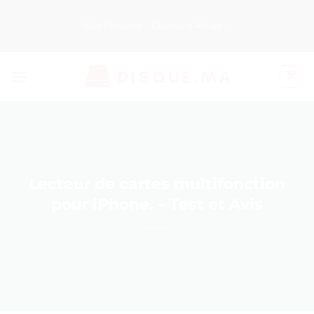
Passer
au
Nos Produits
Guides d’Achat
contenu
Lecteur de cartes multifonction
pour iPhone. – Test et Avis